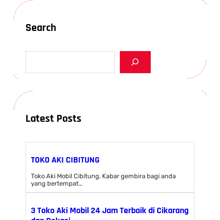
Search
S
e
a
r
c
h
Latest Posts
TOKO AKI CIBITUNG
Toko Aki Mobil Cibitung. Kabar gembira bagi anda
yang bertempat…
3 Toko Aki Mobil 24 Jam Terbaik di Cikarang