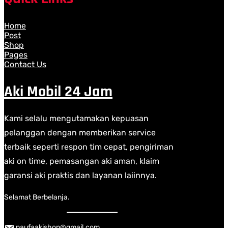
Home
Post
Shop
Pages
Contact Us
Aki Mobil 24 Jam
Kami selalu mengutamakan kepuasan
pelanggan dengan memberikan service
terbaik seperti respon tim cepat, pengiriman
aki on time, pemasangan aki aman, klaim
garansi aki praktis dan layanan laiinnya.
Selamat Berbelanja.
naufaakishop@gmail.com