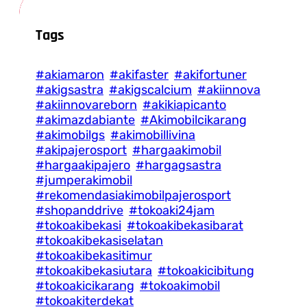
Tags
#akiamaron
#akifaster
#akifortuner
#akigsastra
#akigscalcium
#akiinnova
#akiinnovareborn
#akikiapicanto
#akimazdabiante
#Akimobilcikarang
#akimobilgs
#akimobillivina
#akipajerosport
#hargaakimobil
#hargaakipajero
#hargagsastra
#jumperakimobil
#rekomendasiakimobilpajerosport
#shopanddrive
#tokoaki24jam
#tokoakibekasi
#tokoakibekasibarat
#tokoakibekasiselatan
#tokoakibekasitimur
#tokoakibekasiutara
#tokoakicibitung
#tokoakicikarang
#tokoakimobil
#tokoakiterdekat