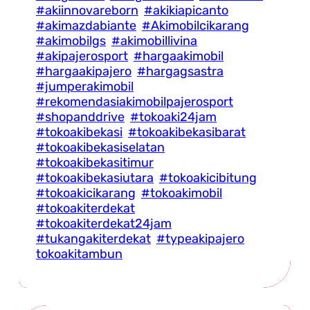
#akiinnovareborn
#akikiapicanto
#akimazdabiante
#Akimobilcikarang
#akimobilgs
#akimobillivina
#akipajerosport
#hargaakimobil
#hargaakipajero
#hargagsastra
#jumperakimobil
#rekomendasiakimobilpajerosport
#shopanddrive
#tokoaki24jam
#tokoakibekasi
#tokoakibekasibarat
#tokoakibekasiselatan
#tokoakibekasitimur
#tokoakibekasiutara
#tokoakicibitung
#tokoakicikarang
#tokoakimobil
#tokoakiterdekat
#tokoakiterdekat24jam
#tukangakiterdekat
#typeakipajero
tokoakitambun