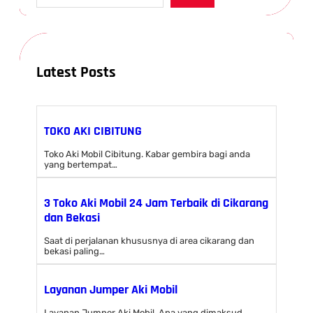
a
r
c
h
Latest Posts
TOKO AKI CIBITUNG
Toko Aki Mobil Cibitung. Kabar gembira bagi anda
yang bertempat…
3 Toko Aki Mobil 24 Jam Terbaik di Cikarang
dan Bekasi
Saat di perjalanan khususnya di area cikarang dan
bekasi paling…
Layanan Jumper Aki Mobil
Layanan Jumper Aki Mobil, Apa yang dimaksud