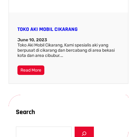
TOKO AKI MOBIL CIKARANG
June 10, 2023
Toko Aki Mobil Cikarang, Kami spesialis aki yang
berpusat di cikarang dan bercabang di area bekasi
kota dan area cibubur.…
Read More
Search
S
e