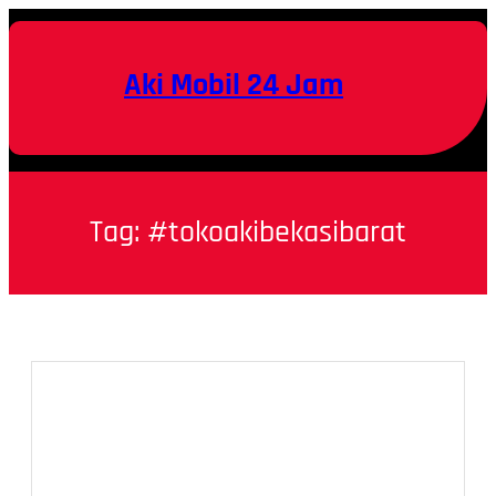
Skip
to
content
Aki Mobil 24 Jam
Tag:
#tokoakibekasibarat