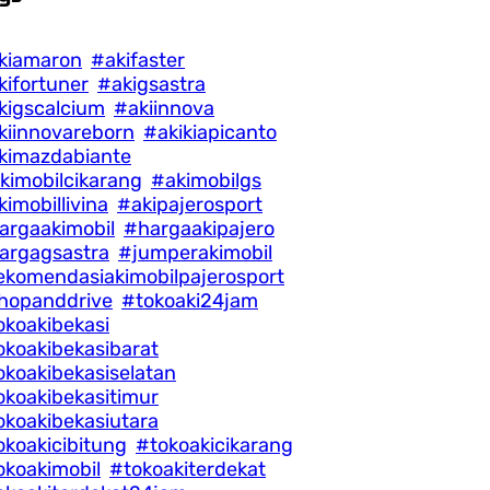
kiamaron
#akifaster
kifortuner
#akigsastra
kigscalcium
#akiinnova
kiinnovareborn
#akikiapicanto
kimazdabiante
kimobilcikarang
#akimobilgs
imobillivina
#akipajerosport
argaakimobil
#hargaakipajero
argagsastra
#jumperakimobil
ekomendasiakimobilpajerosport
hopanddrive
#tokoaki24jam
okoakibekasi
okoakibekasibarat
okoakibekasiselatan
okoakibekasitimur
okoakibekasiutara
okoakicibitung
#tokoakicikarang
okoakimobil
#tokoakiterdekat