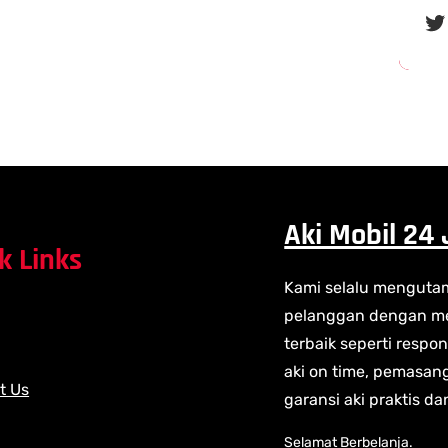
Twitter
Aki Mobil 24
k Links
Kami selalu menguta
pelanggan dengan me
terbaik seperti respo
aki on time, pemasan
t Us
garansi aki praktis da
Selamat Berbelanja.