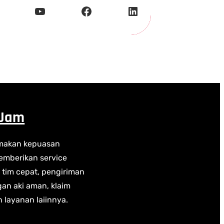
YouTube
Facebook
LinkedIn
 Jam
makan kepuasan
mberikan service
n tim cepat, pengiriman
gan aki aman, klaim
n layanan laiinnya.