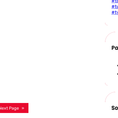
#t
#t
#t
Pa
So
Next Page
»