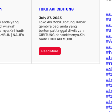
n
TOKO AKI CIBITUNG
#a
July 27, 2023
#a
i anda yang
Toko Aki Mobil Cibitung. Kabar
#a
di wilayah
gembira bagi anda yang
#a
rnya,Kini hadir
bertempat tinggal di wilayah
TAMBUN | NAUFA
CIBITUNG dan sekitarnya,Kini
#a
hadir TOKO AKI MOBIL…
#A
#ak
Read More
#h
#h
#r
#s
#t
#t
#t
#t
#t
#t
#t