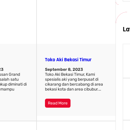
a
r
c
h
La
Toko Aki Bekasi Timur
23
September 8, 2023
Nissan Grand
Toko Aki Bekasi Timur, Kami
salah satu
spesialis aki yang berpusat di
kup diminati di
cikarang dan bercabang di area
na mampu
bekasi kota dan area cibubur.…
Read More