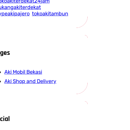
okoakiterdekat24jam
ukangakiterdekat
ypeakipajero
tokoakitambun
ges
Aki Mobil Bekasi
Aki Shop and Delivery
cial