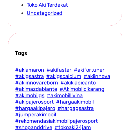
Toko Aki Terdekat
Uncategorized
Tags
#akiamaron
#akifaster
#akifortuner
#akigsastra
#akigscalcium
#akiinnova
#akiinnovareborn
#akikiapicanto
#akimazdabiante
#Akimobilcikarang
#akimobilgs
#akimobillivina
#akipajerosport
#hargaakimobil
#hargaakipajero
#hargagsastra
#jumperakimobil
#rekomendasiakimobilpajerosport
#shopanddrive
#tokoaki24jam