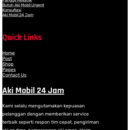
Panggil Mekanik
Butuh Aki Mobil Urgent
Konsultasi
Aki Mobil 24 Jam
Quick Links
Home
Post
Shop
Pages
Contact Us
Aki Mobil 24 Jam
Kami selalu mengutamakan kepuasan
pelanggan dengan memberikan service
terbaik seperti respon tim cepat, pengiriman