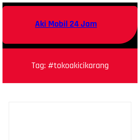
Skip
to
content
Aki Mobil 24 Jam
Tag:
#tokoakicikarang