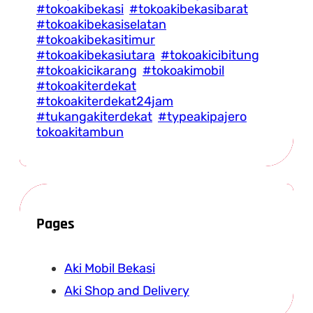
#tokoakibekasi
#tokoakibekasibarat
#tokoakibekasiselatan
#tokoakibekasitimur
#tokoakibekasiutara
#tokoakicibitung
#tokoakicikarang
#tokoakimobil
#tokoakiterdekat
#tokoakiterdekat24jam
#tukangakiterdekat
#typeakipajero
tokoakitambun
Pages
Aki Mobil Bekasi
Aki Shop and Delivery